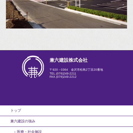
兼六建設株式会社
〒920－0364 金沢市松島2丁目20番地
TEL.
(076)249-2211
FAX.(076)249-2212
トップ
兼六建設の強み
医療・社会施設