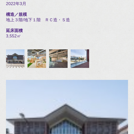
2022年3月
構造／規模
地上３階/地下１階 ＲＣ造・Ｓ造
延床面積
3,552㎡