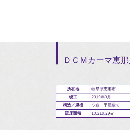
ＤＣＭカーマ恵那
所在地
岐阜県恵那市
竣工
2019年9月
構造／規模
Ｓ造 平屋建て
延床面積
10,219.29㎡