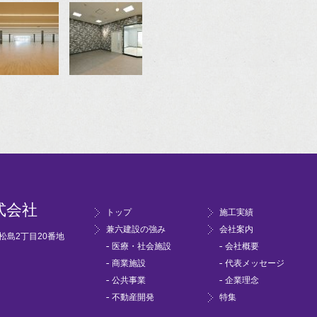
式会社
トップ
施工実績
兼六建設の強み
会社案内
市松島2丁目20番地
医療・社会施設
会社概要
商業施設
代表メッセージ
公共事業
企業理念
不動産開発
特集