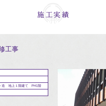
修工事
ト造 地上１階建て PH1階