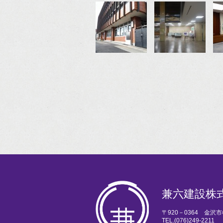
兼六建設株
〒920－0364 金沢
TEL.
(076)249-2211