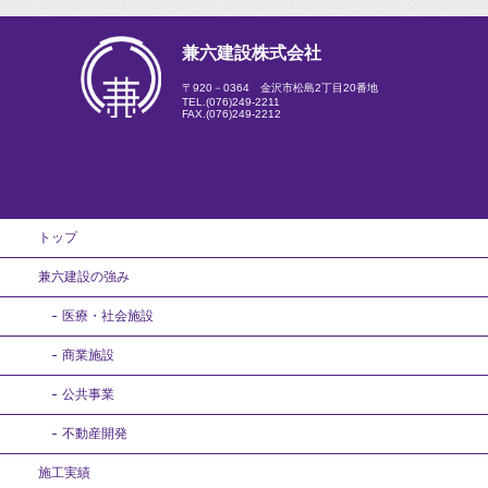
兼六建設株式会社
〒920－0364 金沢市松島2丁目20番地
TEL.
(076)249-2211
FAX.(076)249-2212
トップ
兼六建設の強み
医療・社会施設
商業施設
公共事業
不動産開発
施工実績