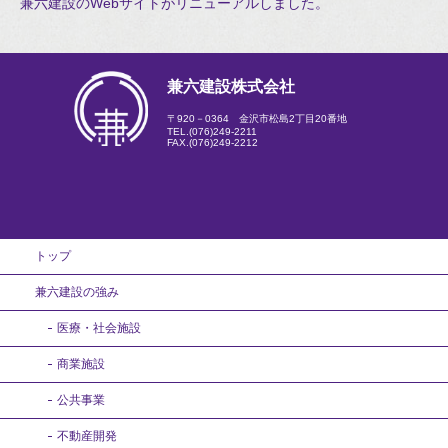
兼六建設のWebサイトがリニューアルしました。
兼六建設株式会社
〒920－0364 金沢市松島2丁目20番地
TEL.
(076)249-2211
FAX.(076)249-2212
トップ
兼六建設の強み
医療・社会施設
商業施設
公共事業
不動産開発