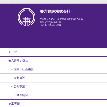
兼六建設株式会社
〒920－0364 金沢市松島2丁目20番地
TEL.
(076)249-2211
FAX.(076)249-2212
トップ
兼六建設の強み
医療・社会施設
商業施設
公共事業
不動産開発
施工実績