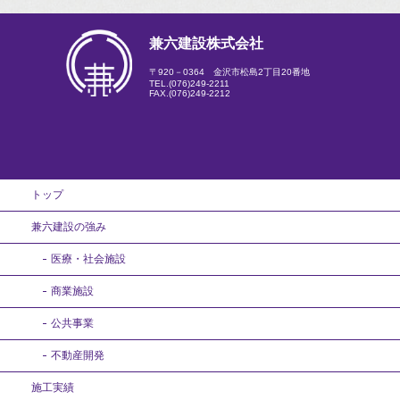
兼六建設株式会社
〒920－0364 金沢市松島2丁目20番地
TEL.
(076)249-2211
FAX.(076)249-2212
トップ
兼六建設の強み
医療・社会施設
商業施設
公共事業
不動産開発
施工実績