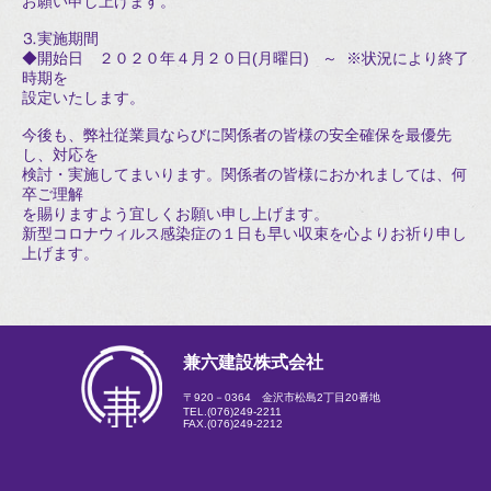
お願い申し上げます。
⒊実施期間
◆開始日 ２０２０年４月２０日(月曜日) ～ ※状況により終了
時期を
設定いたします。
今後も、弊社従業員ならびに関係者の皆様の安全確保を最優先
し、対応を
検討・実施してまいります。関係者の皆様におかれましては、何
卒ご理解
を賜りますよう宜しくお願い申し上げます。
新型コロナウィルス感染症の１日も早い収束を心よりお祈り申し
上げます。
兼六建設株式会社
〒920－0364 金沢市松島2丁目20番地
TEL.
(076)249-2211
FAX.(076)249-2212