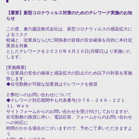
【重要】新型コロナウィルス対策のためのテレワーク実施のお知
らせ
この度、兼六建設株式会社は、新型コロナウィルスの感染拡大に
よるリスク
軽減と、従業員ならびに関係者の皆様の安全確保を目的に本社従
業員を対象
としたテレワークを２０２０年４月２０日(月曜日)より実施いた
します。
[実施概要]
⒈従業員の安全の確保と感染拡大の防止のため以下の対策を実施
致します。
◆在宅勤務が可能な従業員はテレワークを推奨
⒉弊社へのお問い合わせについて
◆テレワーク対応期間中も代表番号(０７６－２４９－２２１
１)、Ｗｅｂ
サイトフォームからのお問い合わせを受け付けしておりますが、
在宅勤務の推奨に伴い、電話応答、フォームからのお問い合わせ
への対応に
時間がかかる場合がございますので、予めご了承いただきますよ
う