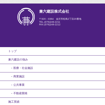
兼六建設株式会社
〒920－0364 金沢市松島2丁目20番地
TEL.
(076)249-2211
FAX.(076)249-2212
トップ
兼六建設の強み
医療・社会施設
商業施設
公共事業
不動産開発
施工実績