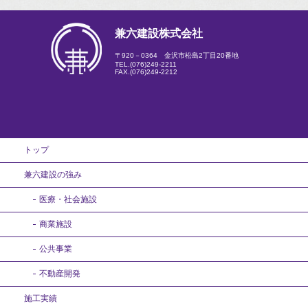
兼六建設株式会社
〒920－0364 金沢市松島2丁目20番地
TEL.
(076)249-2211
FAX.(076)249-2212
トップ
兼六建設の強み
医療・社会施設
商業施設
公共事業
不動産開発
施工実績