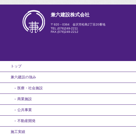
兼六建設株式会社
〒920－0364 金沢市松島2丁目20番地
TEL.
(076)249-2211
FAX.(076)249-2212
トップ
兼六建設の強み
医療・社会施設
商業施設
公共事業
不動産開発
施工実績