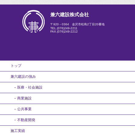
兼六建設株式会社
〒920－0364 金沢市松島2丁目20番地
TEL.
(076)249-2211
FAX.(076)249-2212
トップ
兼六建設の強み
医療・社会施設
商業施設
公共事業
不動産開発
施工実績