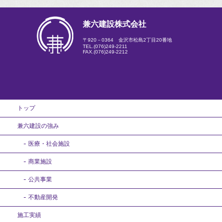
兼六建設株式会社
〒920－0364 金沢市松島2丁目20番地
TEL.
(076)249-2211
FAX.(076)249-2212
トップ
兼六建設の強み
医療・社会施設
商業施設
公共事業
不動産開発
施工実績