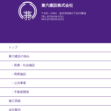
兼六建設株式会社
〒920－0364 金沢市松島2丁目20番地
TEL.
(076)249-2211
FAX.(076)249-2212
トップ
兼六建設の強み
医療・社会施設
商業施設
公共事業
不動産開発
施工実績
会社案内