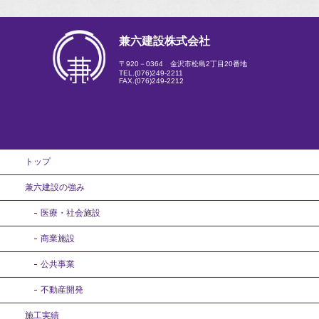
兼六建設株式会社
〒920－0364 金沢市松島2丁目20番地
TEL.
(076)249-2211
FAX.(076)249-2212
トップ
兼六建設の強み
医療・社会施設
商業施設
公共事業
不動産開発
施工実績