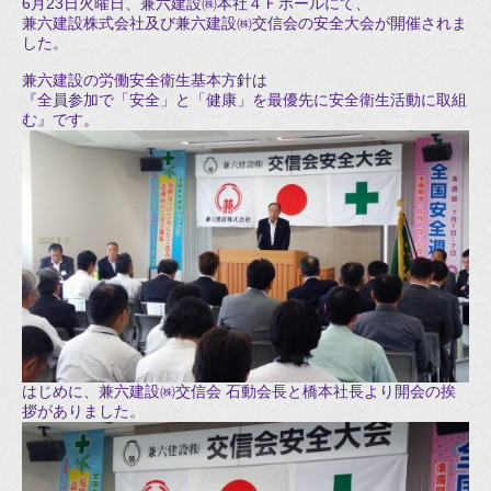
6月23日火曜日、兼六建設㈱本社４Ｆホールにて、
兼六建設株式会社及び兼六建設㈱交信会の安全大会が開催されま
した。
兼六建設の労働安全衛生基本方針は
『全員参加で「安全」と「健康」を最優先に安全衛生活動に取組
む』です。
はじめに、兼六建設㈱交信会 石動会長と橋本社長より開会の挨
拶がありました。