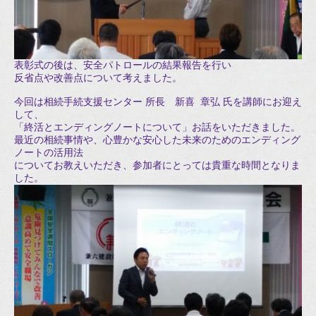
表彰式の後は、安全パトロールの結果報告を行い
反省点や改善点について考えました。
今回は相続手続支援センター 所長 新喜 章弘 氏を講師にお迎え
して、
「終活とエンディングノートについて」お話をいただきました。
最近の相続事情や、心豊かな安心した未来のためのエンディング
ノートの活用法
についてお教えいただき、参加者にとっては貴重な時間となりま
した。