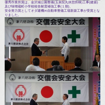
優秀作業所賞は、金沢城公園整備(玉泉院丸休憩所棟)工事(建築)
及び味噌蔵町小学校校舎耐震補強工事(１期)、
安全努力賞としてオダ建機㈱自動車整備工場新築工事が受賞とな
りました。