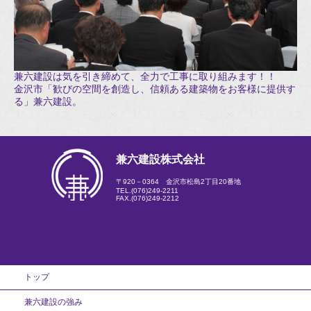
兼六建設は気を引き締めて、全力で工事に取り組みます！！
金沢市「歓びの空間を創造し、信頼ある建築物をお客様に提供す
る」兼六建設。
兼六建設株式会社
〒920－0364 金沢市松島2丁目20番地
TEL.
(076)249-2211
FAX.(076)249-2212
トップ
兼六建設の強み