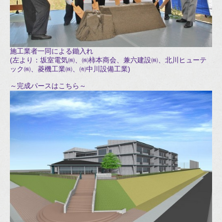
施工業者一同による鋤入れ
(左より：坂室電気㈱、㈱柿本商会、兼六建設㈱、北川ヒューテ
ック㈱、菱機工業㈱、㈲中川設備工業)
～完成パースはこちら～