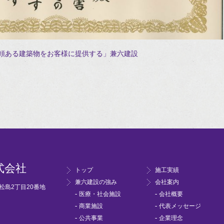
頼ある建築物をお客様に提供する」兼六建設
式会社
トップ
施工実績
兼六建設の強み
会社案内
市松島2丁目20番地
医療・社会施設
会社概要
商業施設
代表メッセージ
公共事業
企業理念