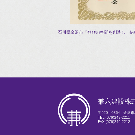
石川県金沢市「歓びの空間を創造し、信
兼六建設株
〒920－0364 金沢
TEL.
(076)249-2211
FAX.(076)249-2212