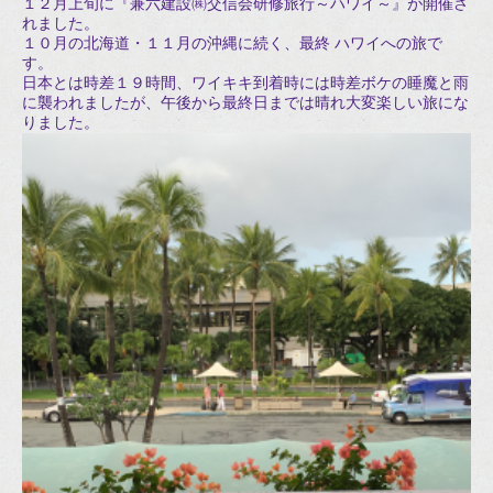
１２月上旬に『兼六建設㈱交信会研修旅行～ハワイ～』が開催さ
れました。
１０月の北海道・１１月の沖縄に続く、最終 ハワイへの旅で
す。
日本とは時差１９時間、ワイキキ到着時には時差ボケの睡魔と雨
に襲われましたが、午後から最終日までは晴れ大変楽しい旅にな
りました。