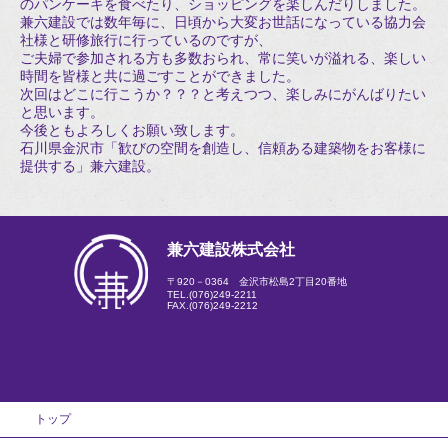
のパンケーキを食べたり、ショッピングを楽しんだりしました。
兼六建設では数年毎に、日頃から大変お世話になっている協力会
社様と研修旅行に行っているのですが、
ご夫婦で参加される方も多数おられ、常に笑いが溢れる、楽しい
時間を皆様と共に過ごすことができました。
次回はどこに行こうか？？？と考えつつ、楽しみにがんばりたい
と思います。
今後ともよろしくお願い致します。
石川県金沢市「歓びの空間を創造し、信頼ある建築物をお客様に
提供する」兼六建設。
兼六建設株式会社
〒920－0364 金沢市松島2丁目20番地
TEL.
(076)249-2211
FAX.(076)249-2212
トップ